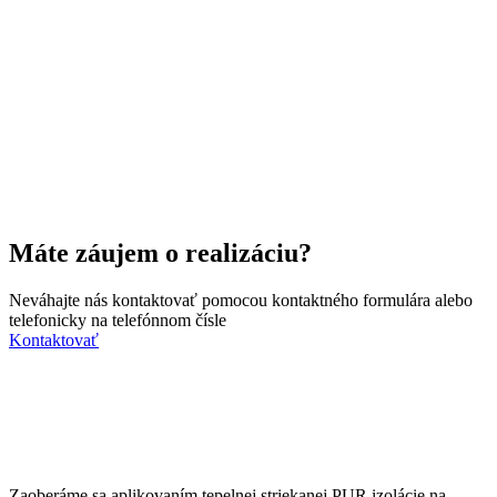
Máte záujem o realizáciu?
Neváhajte nás kontaktovať pomocou kontaktného formulára alebo
telefonicky na telefónnom čísle
0948 875 040
Kontaktovať
Zaoberáme sa aplikovaním tepelnej striekanej PUR izolácie na