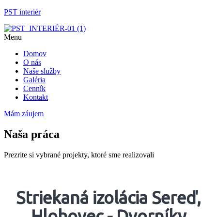
PST interiér
Menu
Domov
O nás
Naše služby
Galéria
Cenník
Kontakt
Mám záujem
Naša práca
Prezrite si vybrané projekty, ktoré sme realizovali
Striekaná izolácia Sereď,
Hlohovec - Dvorníky